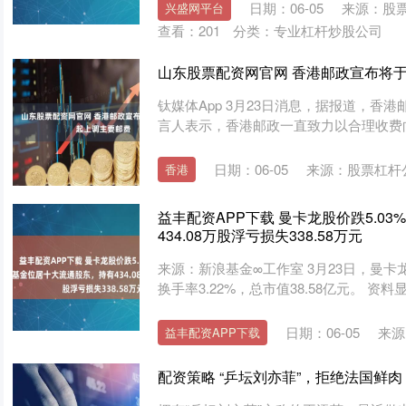
日期：06-05
来源：股
兴盛网平台
查看：
201
分类：
专业杠杆炒股公司
山东股票配资网官网 香港邮政宣布将于
钛媒体App 3月23日消息，据报道，香
言人表示，香港邮政一直致力以合理收费向
日期：06-05
来源：股票杠杆
香港
益丰配资APP下载 曼卡龙股价跌5.0
434.08万股浮亏损失338.58万元
来源：新浪基金∞工作室 3月23日，曼卡龙跌
换手率3.22%，总市值38.58亿元。 资料显
日期：06-05
来源
益丰配资APP下载
配资策略 “乒坛刘亦菲”，拒绝法国鲜