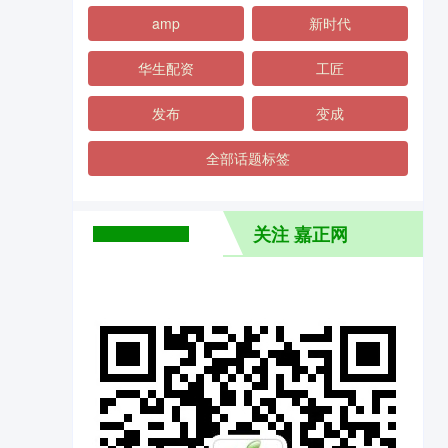
amp
新时代
华生配资
工匠
发布
变成
全部话题标签
关注 嘉正网