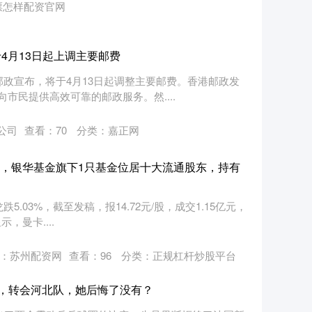
票怎样配资官网
4月13日起上调主要邮费
港邮政宣布，将于4月13日起调整主要邮费。香港邮政发
市民提供高效可靠的邮政服务。然....
公司
查看：
70
分类：
嘉正网
3%，银华基金旗下1只基金位居十大流通股东，持有
5.03%，截至发稿，报14.72元/股，成交1.15亿元，
示，曼卡....
：苏州配资网
查看：
96
分类：
正规杠杆炒股平台
肉，转会河北队，她后悔了没有？