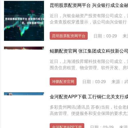
昆明股票配资网平台 兴业银行成立金融
近日，兴银金融资产投资有限公司成立，
企查查股权穿透显示，该公司由兴业银行（60
日期：03-29
来
昆明股票配资网平台
鲲鹏配资官网 张江集团成立科技新公
近日，上海浦投昇耀科技有限公司成立，法
围含住房租赁、物业管理、软件开发、房地
日期：03-29
来源：
坤鹏配资官网
金河配资APP下载 工行铜仁北关支行
多彩贵州网讯(通讯员 苏春)当前，社会
高效管理、便捷服务和安全保障的要求尤为
日期：03-29
来源
金河配资APP下载