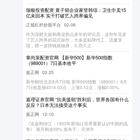
瑞银投资配资 黄子韬企业家登韩综：卫生巾卖15
亿未回本 实干打破艺人跨界偏见
正规杠杆炒股平台
02-08
作为深耕文娱和商业热点多年的评论员，这些年见多
了艺人跨界的花式操作，大多是贴牌代工、流量变
现，捞一波快钱就抽身，久而久之
掌尚策配资官网 【新华500】新华500指数
（989001）7日基本收平
嘉正网
02-25
新华财经北京8月7日电 新华500指数（989001）8月
7日收盘报4514.03点，上涨0.12点，涨幅0.00%。
嘉理证券官网 “抗美援朝”胜利后，世界各国有什么
反应？日本无法接受这个事实
嘉正网
12-10
《浴血鸭绿江：1953年那场让世界重新认识中国的战
争》 展开剩余59% 发布于：天津市
寻牛堂配资官网 中远海发：前三季度净利润13.91