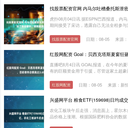
找股票配资官网 内马尔吐槽桑托斯泄
虎扑08月04日讯 据ESPN巴西报道，
期间接受了采访，透露自己无法全程参与活
日期：08-05
来源：
找股票配资官网
红股网配资 Goal：贝西克塔斯夏窗狂砸
直播吧8月4日讯 GOAL报道，在今年
有的巨额资金用于引援，尽管这家土超豪门目
日期：08-05
来源：新
红股网配资
兴盛网平台 粮食ETF(159698)日均
农化工板块午后走强，消息面上，霍尔木
品价格上涨潮。根据国际肥料协会的数据，