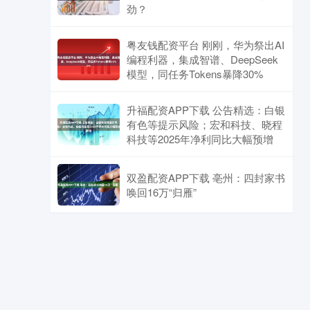
劲？
粤友钱配资平台 刚刚，华为祭出AI
编程利器，集成智谱、DeepSeek
模型，同任务Tokens暴降30%
升福配资APP下载 公告精选：白银
有色等提示风险；宏和科技、晓程
科技等2025年净利同比大幅预增
双盈配资APP下载 亳州：四封家书
唤回16万“归雁”