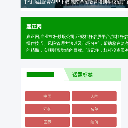
中银两融配资APP下载 湖南单招教育培训学校招了
嘉正网
嘉正网,专业杠杆炒股公司,正规杠杆炒股平台,加杠
操作技巧、风险管理方法以及市场分析，帮助您在复
的精髓，实现财富增值的目标。请记住，杠杆投资虽
话题标签
中国
人的
守护
名单
国际
如何