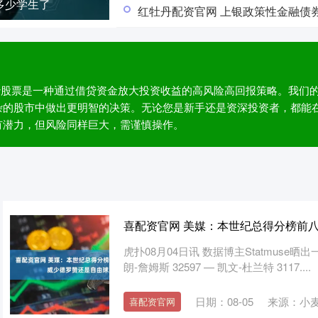
多少学生了
红牡丹配资官网 上银政策性金融债券A业
杆炒股票是一种通过借贷资金放大投资收益的高风险高回报策略。我们
杂的股市中做出更明智的决策。无论您是新手还是资深投资者，都能
有潜力，但风险同样巨大，需谨慎操作。
喜配资官网 美媒：本世纪总得分榜前
虎扑08月04日讯 数据博主Statmuse晒出
朗-詹姆斯 32597 — 凯文-杜兰特 3117....
日期：08-05
来源：小
喜配资官网