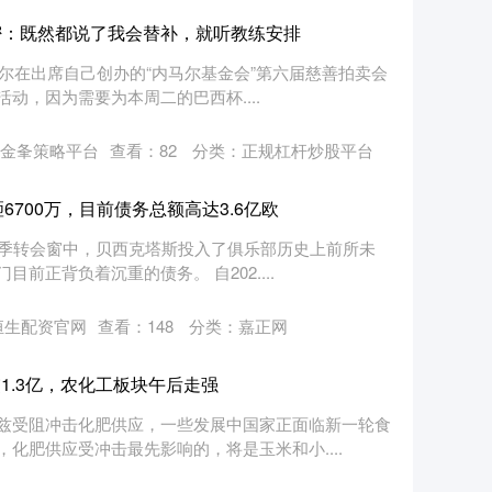
密：既然都说了我会替补，就听教练安排
内马尔在出席自己创办的“内马尔基金会”第六届慈善拍卖会
动，因为需要为本周二的巴西杯....
金夆策略平台
查看：
82
分类：
正规杠杆炒股平台
6700万，目前债务总额高达3.6亿欧
的夏季转会窗中，贝西克塔斯投入了俱乐部历史上前所未
前正背负着沉重的债务。 自202....
恒生配资官网
查看：
148
分类：
嘉正网
成交1.3亿，农化工板块午后走强
兹受阻冲击化肥供应，一些发展中国家正面临新一轮食
化肥供应受冲击最先影响的，将是玉米和小....